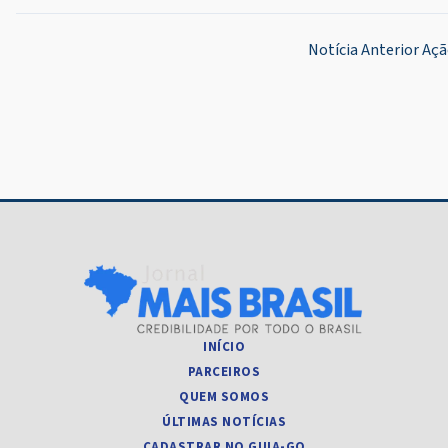
Navegação
Notícia Anterior
Açã
de
Post
INÍCIO
PARCEIROS
QUEM SOMOS
ÚLTIMAS NOTÍCIAS
CADASTRAR NO GUIA-GO