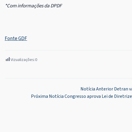
*Com informações da DPDF
Fonte GDF
Vizualizações:
0
Navegação
Notícia Anterior
Detran v
Próxima Notícia
Congresso aprova Lei de Diretrize
de
Post