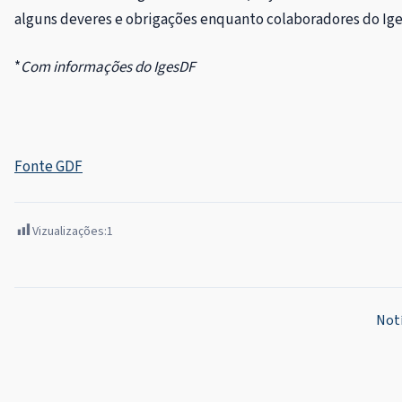
alguns deveres e obrigações enquanto colaboradores do Iges
*
Com informações do IgesDF
Fonte GDF
Vizualizações:
1
Navegação
Notí
de
Post