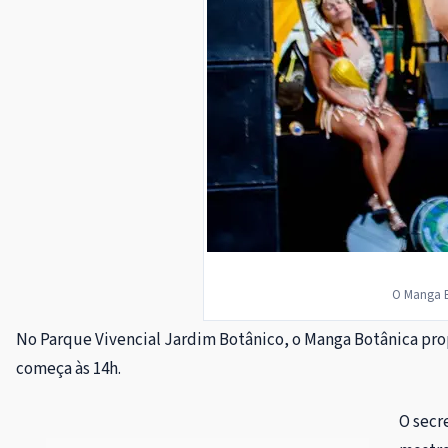
O Manga B
No Parque Vivencial Jardim Botânico, o Manga Botânica propõ
começa às 14h.
O secr