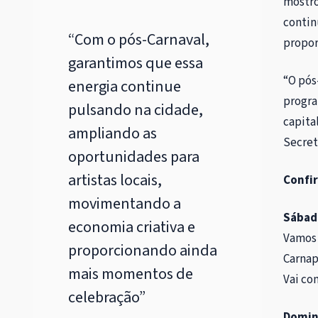
mostro
contin
“Com o pós-Carnaval,
propor
garantimos que essa
“O pós
energia continue
progra
pulsando na cidade,
capita
ampliando as
Secret
oportunidades para
artistas locais,
Confi
movimentando a
Sábado
economia criativa e
Vamos 
proporcionando ainda
Carnap
mais momentos de
Vai com
celebração”
Domin