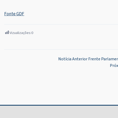
Fonte GDF
Vizualizações:
0
Navegação
Notícia Anterior
Frente Parlament
Próx
de
Post