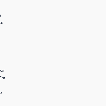
m
te
zar
 Em
o