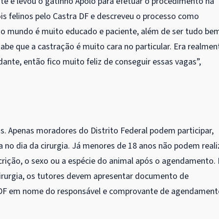
te e levou o gatinho Apolo para efetuar o procedimento na
ois felinos pelo Castra DF e descreveu o processo como
odo mundo é muito educado e paciente, além de ser tudo be
abe que a castração é muito cara no particular. Era realmen
ante, então fico muito feliz de conseguir essas vagas”,
 Apenas moradores do Distrito Federal podem participar,
 no dia da cirurgia. Já menores de 18 anos não podem reali
rição, o sexo ou a espécie do animal após o agendamento.
cirurgia, os tutores devem apresentar documento de
o DF em nome do responsável e comprovante de agendament