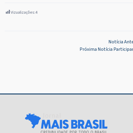
Vizualizações:
4
Navegação
Notícia Ant
Próxima Notícia
Participa
de
Post