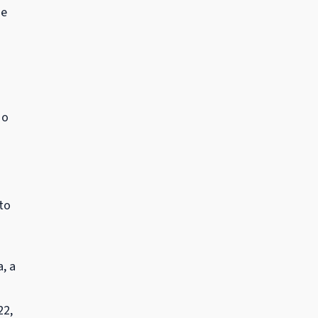
de
 o
to
, a
22,