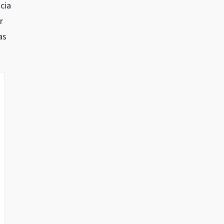
cia
r
as