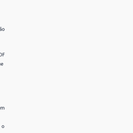
tão
-DF
ue
 em
 o