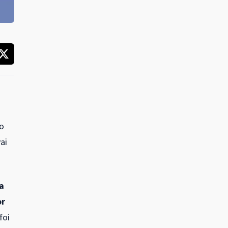
 o
ai
a
or
foi