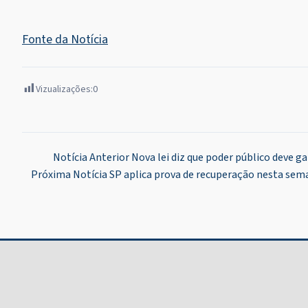
Fonte da Notícia
Vizualizações:
0
Navegação
Notícia Anterior
Nova lei diz que poder público deve g
Próxima Notícia
SP aplica prova de recuperação nesta sem
de
Post