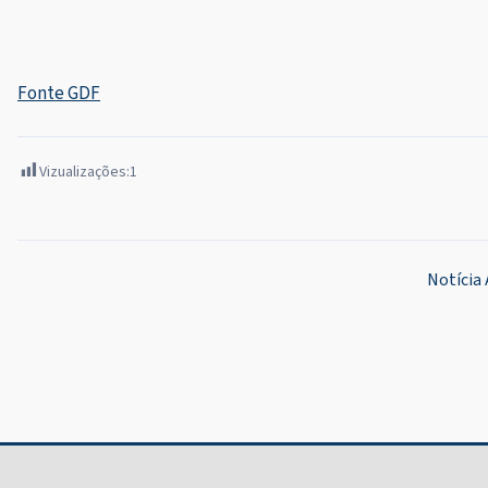
Fonte GDF
Vizualizações:
1
Navegação
Notícia 
de
Post