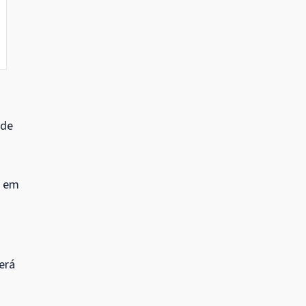
 de
e em
erá