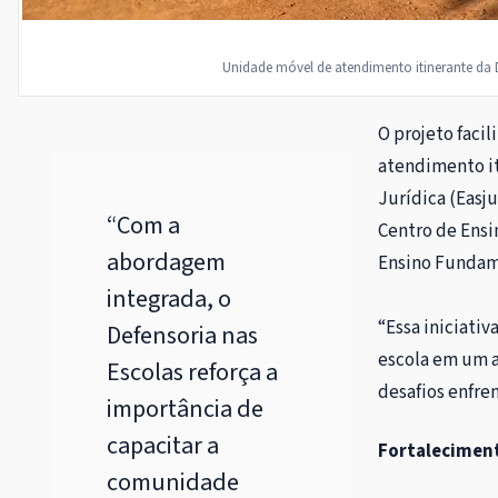
Unidade móvel de atendimento itinerante da D
O projeto faci
atendimento it
Jurídica (Easju
“Com a
Centro de Ensi
abordagem
Ensino Fundam
integrada, o
“Essa iniciativ
Defensoria nas
escola em um a
Escolas reforça a
desafios enfren
importância de
capacitar a
Fortaleciment
comunidade