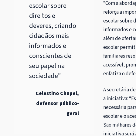
“Com a abordag
escolar sobre
reforça a impo
direitos e
escolar sobre 
deveres, criando
informados e c
cidadãos mais
além de oferta
informados e
escolar permit
conscientes de
familiares reso
seu papel na
acessível, pro
enfatiza o defe
sociedade”
A secretária d
Celestino Chupel,
a iniciativa: “
defensor público-
necessária par
geral
escolar e o ac
São milhares d
iniciativa será