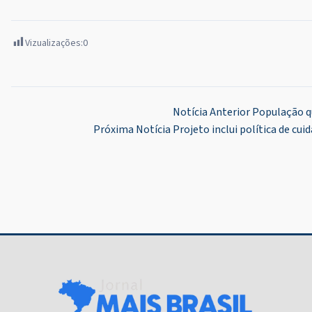
Vizualizações:
0
Navegação
Notícia Anterior
População qu
Próxima Notícia
Projeto inclui política de cu
de
Post