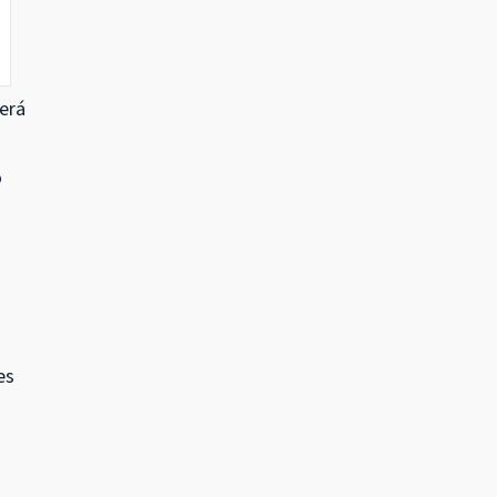
erá
o
es