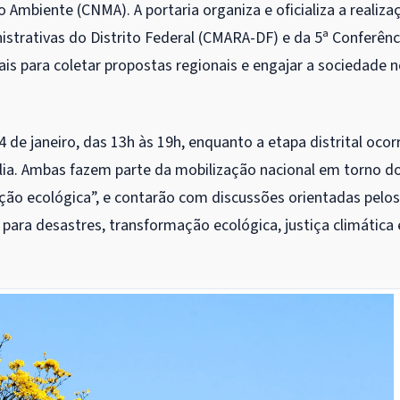
o Ambiente (CNMA). A portaria organiza e oficializa a realiza
strativas do Distrito Federal (CMARA-DF) e da 5ª Conferênc
is para coletar propostas regionais e engajar a sociedade 
4 de janeiro, das 13h às 19h, enquanto a etapa distrital ocor
ília. Ambas fazem parte da mobilização nacional em torno d
ção ecológica”, e contarão com discussões orientadas pelos
ara desastres, transformação ecológica, justiça climática 