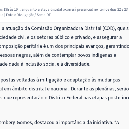
as 13h às 19h, enquanto a etapa distrital ocorrerá presencialmente nos dias 22 e 23
ília | Fotos: Divulgação/ Sema-DF
a a atuação da Comissão Organizadora Distrital (COD), que s
iedade civil e os setores público e privado, e assegurar a
omposição paritária é um dos principais avanços, garantind
ssoas negras, além de contemplar povos indígenas e
dade dada à inclusão social e à diversidade.
propostas voltadas à mitigação e adaptação às mudanças
 em âmbito distrital e nacional. Durante as plenárias, serão
os que representarão o Distrito Federal nas etapas posterior
emberg Gomes, destacou a importância da iniciativa. “A