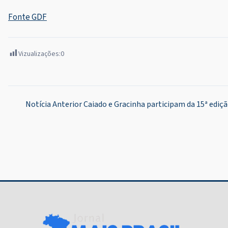
Fonte GDF
Vizualizações:
0
Navegação
Notícia Anterior
Caiado e Gracinha participam da 15ª ediç
de
Post