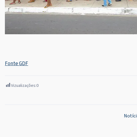
Fonte GDF
Vizualizações:
0
Navegação
Notíci
de