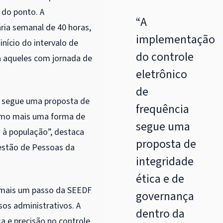
 do ponto. A
“A
ria semanal de 40 horas,
implementação
nício do intervalo de
do controle
ra aqueles com jornada de
eletrônico
de
a segue uma proposta de
frequência
como mais uma forma de
segue uma
 à população”, destaca
proposta de
Gestão de Pessoas da
integridade
ética e de
é mais um passo da SEEDF
governança
sos administrativos. A
dentro da
ça e precisão no controle