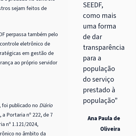
SEEDF,
tros sejam feitos de
como mais
uma forma
 DF perpassa também pelo
de dar
controle eletrônico de
transparência
tratégicas em gestão de
para a
rança ao próprio servidor
população
do serviço
prestado à
população”
, foi publicado no
Diário
 a Portaria nº 222, de 7
Ana Paula de
ia nº 1.121/2024,
Oliveira
trônico no âmbito da