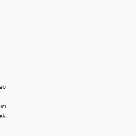
ria
 um
ada