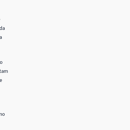
e
 da
a
 o
ntam
e
 no