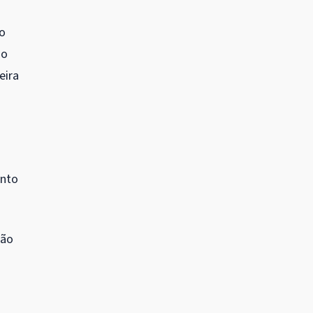
ão
ão
eira
anto
não