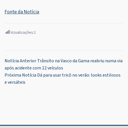
Fonte da Notícia
Vizualizações:
1
Navegação
Notícia Anterior
Trânsito na Vasco da Gama reabriu numa via
após acidente com 12 veículos
de
Próxima Notícia
Dá para usar tricô no verão: looks estilosos
Post
e versáteis