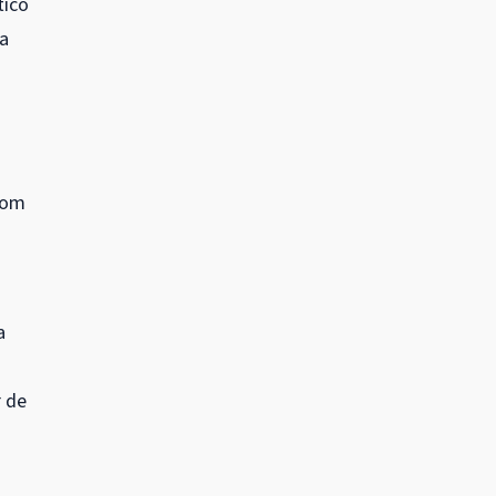
tico
va
com
a
r de