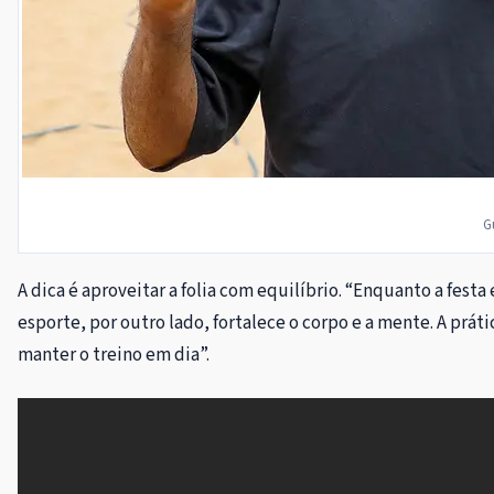
G
A dica é aproveitar a folia com equilíbrio. “Enquanto a fest
esporte, por outro lado, fortalece o corpo e a mente. A prát
manter o treino em dia”.