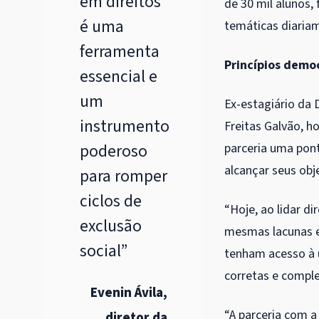
em direitos
de 30 mil alunos,
é uma
temáticas diariam
ferramenta
Princípios demo
essencial e
um
Ex-estagiário da 
instrumento
Freitas Galvão, h
poderoso
parceria uma pon
alcançar seus obj
para romper
ciclos de
“Hoje, ao lidar d
exclusão
mesmas lacunas e 
social”
tenham acesso à 
corretas e comple
Evenin Ávila,
“A parceria com a
diretor da