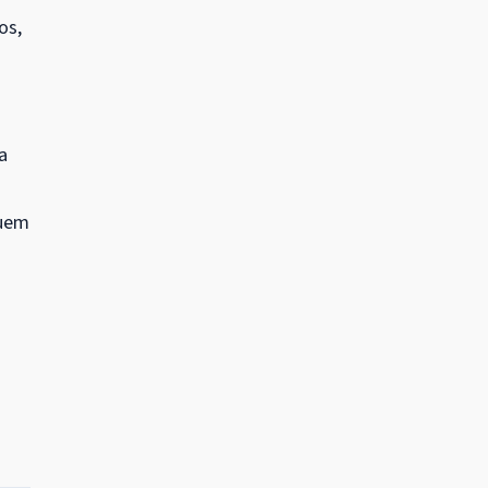
os,
a
quem