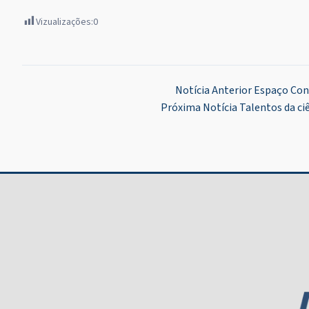
Vizualizações:
0
Navegação
Notícia Anterior
Espaço Conc
Próxima Notícia
Talentos da ci
de
Post