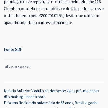
população deve registrar a ocorrência pelo telefone 116.
Clientes com deficiência auditiva e de fala podem acessar
o atendimento pelo 0800 701 01 55, desde que utilizem
aparelho adaptado para essa finalidade.
Fonte GDF
Vizualizações:
0
Navegação
Notícia Anterior
Viaduto do Noroeste: Vigas pré-moldadas
dão mais agilidade à obra
de
Próxima Notícia
No aniversário de 65 anos, Brasília ganha