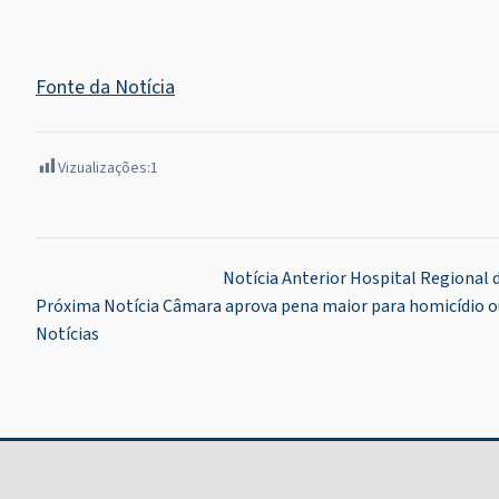
Fonte da Notícia
Vizualizações:
1
Navegação
Notícia Anterior
Hospital Regional d
Próxima Notícia
Câmara aprova pena maior para homicídio ou l
de
Notícias
Post