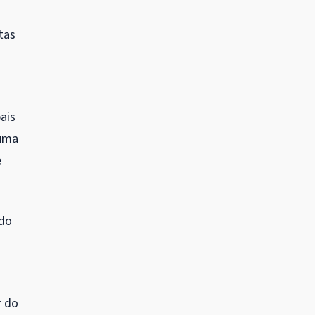
tas
ais
 uma
e
ado
r do