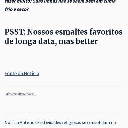
fazer muito? Suas unhas não se saem bem em clima
frio e seco?
PSST: Nossos esmaltes favoritos
de longa data, mas better
Fonte da Notícia
Vizualizações:
1
Navegação
Notícia Anterior
Festividades religiosas se consolidam no