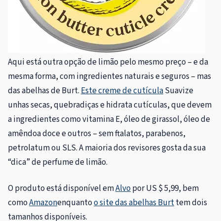
Aqui está outra opção de limão pelo mesmo preço – e da
mesma forma, com ingredientes naturais e seguros – mas
das abelhas de Burt.
Este creme de cutícula
Suavize
unhas secas, quebradiças e hidrata cutículas, que devem
a ingredientes como vitamina E, óleo de girassol, óleo de
amêndoa doce e outros – sem ftalatos, parabenos,
petrolatum ou SLS. A maioria dos revisores gosta da sua
“dica” de perfume de limão.
O produto está disponível em
Alvo
por US $ 5,99, bem
como
Amazon
enquanto
o site das abelhas Burt
tem dois
tamanhos disponíveis.