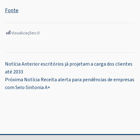
Fonte
Vizualizações:
0
Navegação
Notícia Anterior
escritórios já projetam a carga dos clientes
até 2033
de
Próxima Notícia
Receita alerta para pendências de empresas
Post
com Selo Sintonia A+