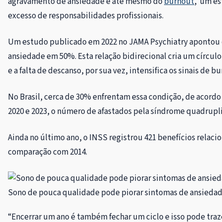
agravamento de ansiedade e até mesmo do
burnout
, um es
excesso de responsabilidades profissionais.
Um estudo publicado em 2022 no JAMA Psychiatry apontou qu
ansiedade em 50%. Esta relação bidirecional cria um círculo 
e a falta de descanso, por sua vez, intensifica os sinais de b
No Brasil, cerca de 30% enfrentam essa condição, de acord
2020 e 2023, o número de afastados pela síndrome quadrupli
Ainda no último ano, o INSS registrou 421 benefícios rela
comparação com 2014.
Sono de pouca qualidade pode piorar sintomas de ansiedade
“Encerrar um ano é também fechar um ciclo e isso pode traz