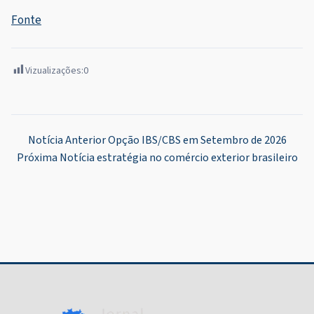
Fonte
Vizualizações:
0
Navegação
Notícia Anterior
Opção IBS/CBS em Setembro de 2026
Próxima Notícia
estratégia no comércio exterior brasileiro
de
Post