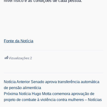
nível físico e às condições de cada pessoa.
Fonte da Notícia
Vizualizações:
2
Navegação
Notícia Anterior
Senado aprova transferência automática
de pensão alimentícia
de
Próxima Notícia
Hugo Motta comemora aprovação de
projeto de combate à violência contra mulheres – Notícias
Post