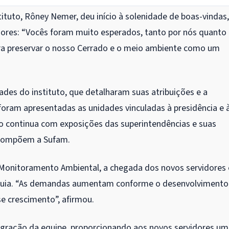
tituto, Rôney Nemer, deu início à solenidade de boas-vindas,
ores: “Vocês foram muito esperados, tanto por nós quanto
ara preservar o nosso Cerrado e o meio ambiente como um
des do instituto, que detalharam suas atribuições e a
foram apresentadas as unidades vinculadas à presidência e 
ão continua com exposições das superintendências e suas
e compõem a Sufam.
 Monitoramento Ambiental, a chegada dos novos servidores 
rquia. “As demandas aumentam conforme o desenvolvimento
e crescimento”, afirmou.
integração da equipe, proporcionando aos novos servidores u