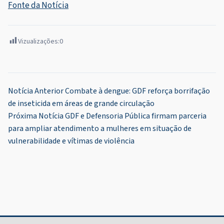
Fonte da Notícia
Vizualizações:
0
Navegação
Notícia Anterior
Combate à dengue: GDF reforça borrifação
de inseticida em áreas de grande circulação
de
Próxima Notícia
GDF e Defensoria Pública firmam parceria
Post
para ampliar atendimento a mulheres em situação de
vulnerabilidade e vítimas de violência