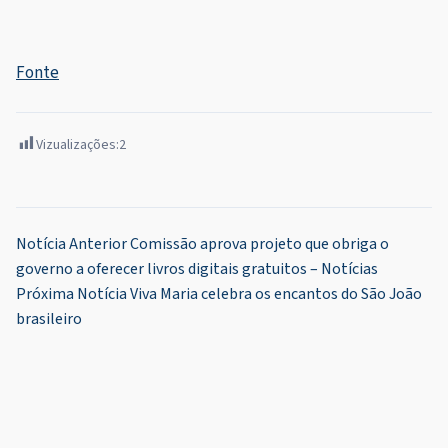
Fonte
Vizualizações:
2
Navegação
Notícia Anterior
Comissão aprova projeto que obriga o
governo a oferecer livros digitais gratuitos – Notícias
de
Próxima Notícia
Viva Maria celebra os encantos do São João
Post
brasileiro