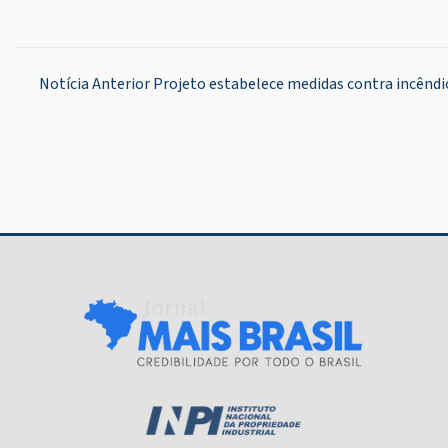
Navegação
Notícia Anterior
Projeto estabelece medidas contra incêndio
de
Post