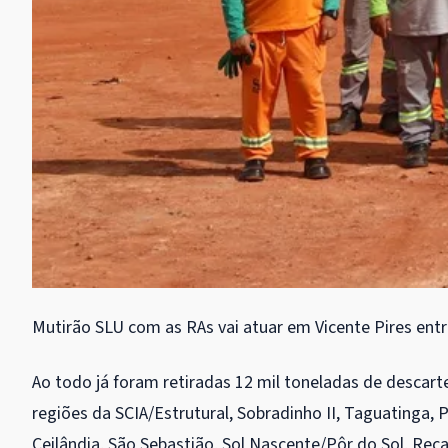
Mutirão SLU com as RAs vai atuar em Vicente Pires entr
Ao todo já foram retiradas 12 mil toneladas de descarte 
regiões da SCIA/Estrutural, Sobradinho II, Taguatinga, 
Ceilândia, São Sebastião, Sol Nascente/Pôr do Sol, Re