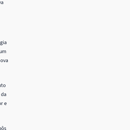
va
égia
 um
nova
uto
 da
or e
pôs