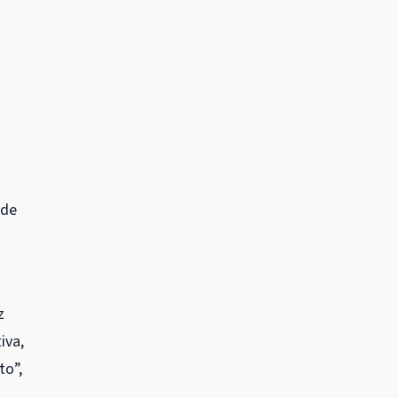
 de
z
iva,
to”,