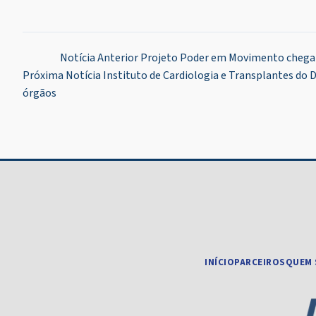
Navegação
Notícia Anterior
Projeto Poder em Movimento chega 
Próxima Notícia
Instituto de Cardiologia e Transplantes do 
de
órgãos
Post
INÍCIO
PARCEIROS
QUEM