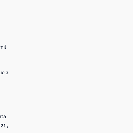
mil
ue a
nta-
021,