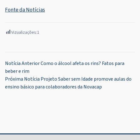
Fonte da Notícias
Vizualizações:
1
Navegação
Notícia Anterior
Como o álcool afeta os rins? Fatos para
beber e rim
de
Próxima Notícia
Projeto Saber sem Idade promove aulas do
Post
ensino básico para colaboradores da Novacap