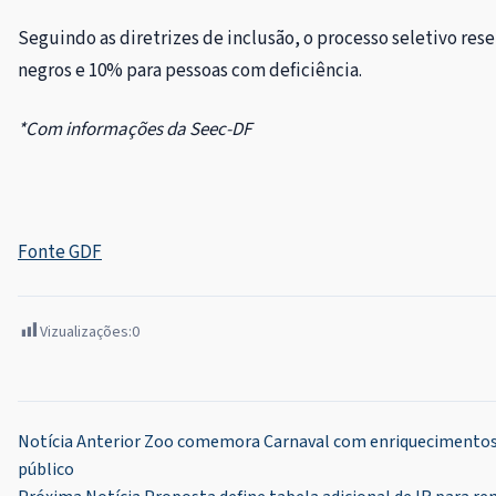
Seguindo as diretrizes de inclusão, o processo seletivo res
negros e 10% para pessoas com deficiência.
*Com informações da Seec-DF
Fonte GDF
Vizualizações:
0
Navegação
Notícia Anterior
Zoo comemora Carnaval com enriquecimentos 
público
de