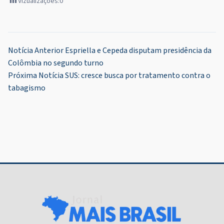
Vizualizações:
0
Navegação
Notícia Anterior
Espriella e Cepeda disputam presidência da
Colômbia no segundo turno
de
Próxima Notícia
SUS: cresce busca por tratamento contra o
Post
tabagismo