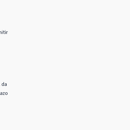
itir
l da
razo