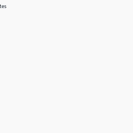
tes
à