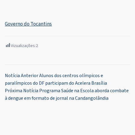
Governo do Tocantins
Vizualizações:
2
Navegação
Notícia Anterior
Alunos dos centros olímpicos e
paralímpicos do DF participam do Acelera Brasília
de
Próxima Notícia
Programa Saúde na Escola aborda combate
Post
à dengue em formato de jornal na Candangolândia