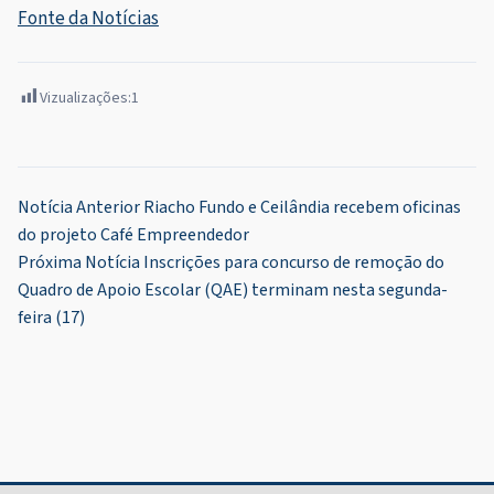
Fonte da Notícias
Vizualizações:
1
Navegação
Notícia Anterior
Riacho Fundo e Ceilândia recebem oficinas
do projeto Café Empreendedor
de
Próxima Notícia
Inscrições para concurso de remoção do
Post
Quadro de Apoio Escolar (QAE) terminam nesta segunda-
feira (17)