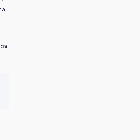
r a
cia
e