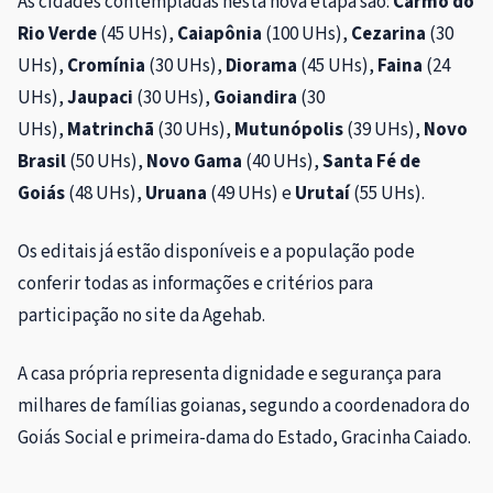
As cidades contempladas nesta nova etapa são:
Carmo do
Rio Verde
(45 UHs),
Caiapônia
(100 UHs),
Cezarina
(30
UHs),
Cromínia
(30 UHs),
Diorama
(45 UHs),
Faina
(24
UHs),
Jaupaci
(30 UHs),
Goiandira
(30
UHs),
Matrinchã
(30 UHs),
Mutunópolis
(39 UHs),
Novo
Brasil
(50 UHs),
Novo Gama
(40 UHs),
Santa Fé de
Goiás
(48 UHs),
Uruana
(49 UHs) e
Urutaí
(55 UHs).
Os editais já estão disponíveis e a população pode
conferir todas as informações e critérios para
participação no site da Agehab.
A casa própria representa dignidade e segurança para
milhares de famílias goianas, segundo a coordenadora do
Goiás Social e primeira-dama do Estado, Gracinha Caiado.