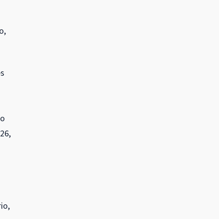
o,
es
do
26,
io,