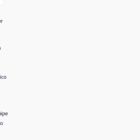
er
m
ico
uipe
do