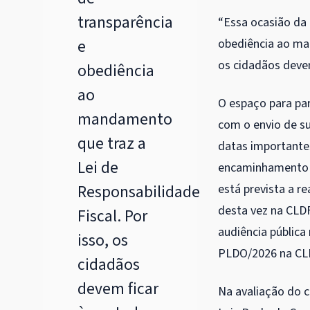
transparência
“Essa ocasião da 
e
obediência ao man
os cidadãos devem
obediência
ao
O espaço para par
mandamento
com o envio de su
que traz a
datas importante
Lei de
encaminhamento d
Responsabilidade
está prevista a r
desta vez na CLDF
Fiscal. Por
audiência pública
isso, os
PLDO/2026 na CL
cidadãos
devem ficar
Na avaliação do 