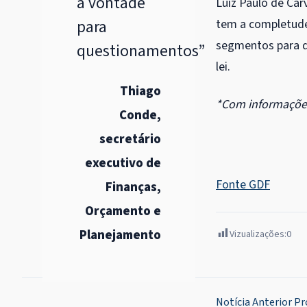
à vontade
Luiz Paulo de Car
para
tem a completude
segmentos para qu
questionamentos”
lei.
Thiago
*Com informaçõe
Conde,
secretário
executivo de
Fonte GDF
Finanças,
Orçamento e
Planejamento
Vizualizações:
0
Navegação
Notícia Anterior
Pr