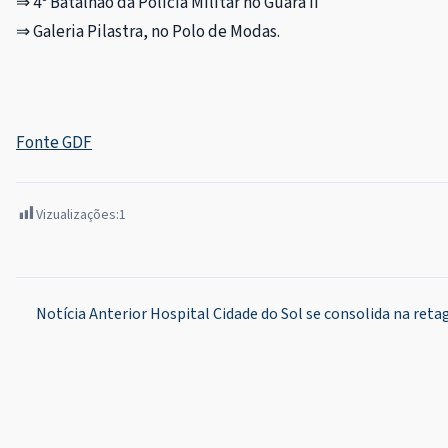
⇒
4º Batalhão da Polícia Militar no Guará II
⇒ Galeria Pilastra, no Polo de Modas.
Fonte GDF
Vizualizações:
1
Navegação
Notícia Anterior
Hospital Cidade do Sol se consolida na reta
de
Post