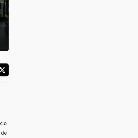
cio
 de