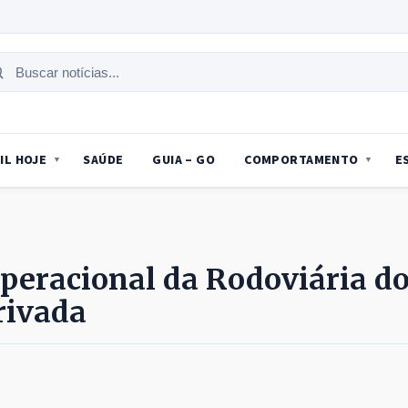
uscar
tícias
IL HOJE
SAÚDE
GUIA – GO
COMPORTAMENTO
E
operacional da Rodoviária d
privada