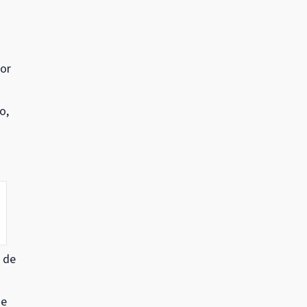
por
o,
 de
 e