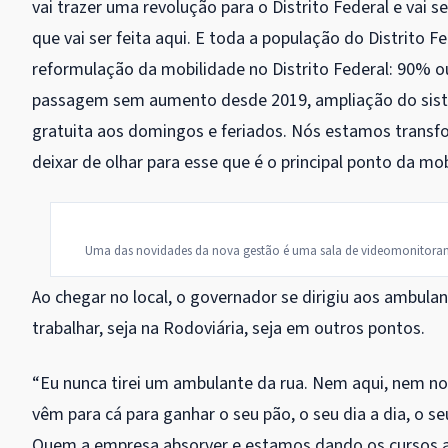
vai trazer uma revolução para o Distrito Federal e vai
que vai ser feita aqui. E toda a população do Distrito F
reformulação da mobilidade no Distrito Federal: 90% o
passagem sem aumento desde 2019, ampliação do sist
gratuita aos domingos e feriados. Nós estamos transf
deixar de olhar para esse que é o principal ponto da mob
Uma das novidades da nova gestão é uma sala de videomonitoram
Ao chegar no local, o governador se dirigiu aos ambula
trabalhar, seja na Rodoviária, seja em outros pontos.
“Eu nunca tirei um ambulante da rua. Nem aqui, nem no 
vêm para cá para ganhar o seu pão, o seu dia a dia, o se
Quem a empresa absorver e estamos dando os cursos atra