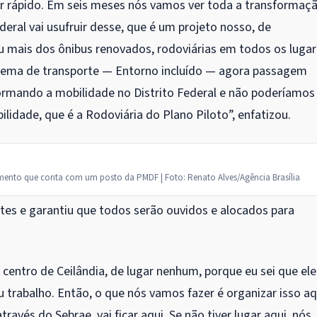
 ser rápido. Em seis meses nós vamos ver toda a transformaç
ederal vai usufruir desse, que é um projeto nosso, de
u mais dos ônibus renovados, rodoviárias em todos os lugar
ema de transporte — Entorno incluído — agora passagem
ormando a mobilidade no Distrito Federal e não poderíamos
ilidade, que é a Rodoviária do Plano Piloto”, enfatizou.
ento que conta com um posto da PMDF | Foto: Renato Alves/Agência Brasília
ntes e garantiu que todos serão ouvidos e alocados para
centro de Ceilândia, de lugar nenhum, porque eu sei que ele
u trabalho. Então, o que nós vamos fazer é organizar isso aq
vés do Sebrae, vai ficar aqui. Se não tiver lugar aqui, nós