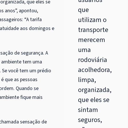
organizada, que eles se
que
os anos”, apontou,
utilizam o
sageiros: “A tarifa
gratuidade aos domingos e
transporte
merecem
uma
nsação de segurança. A
rodoviária
 o ambiente tem uma
acolhedora,
. Se você tem um prédio
limpa,
 é que as pessoas
sordem. Quando se
organizada,
 ambiente fique mais
que eles se
sintam
seguros,
a chamada sensação de