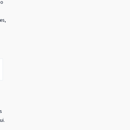
ão
es,
s
ui.