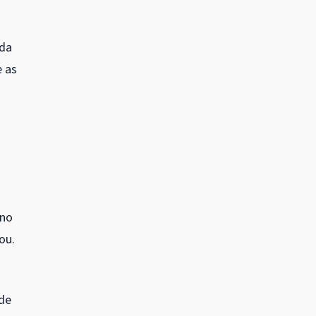
 da
e as
eno
ou.
 de