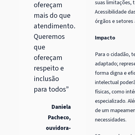
suas limitações,
ofereçam
Acessibilidade da
mais do que
órgãos e setores
atendimento.
Queremos
Impacto
que
Para o cidadão, t
ofereçam
adaptado; repres
respeito e
forma digna e efic
inclusão
intelectual poder
para todos”
físicas, como int
especializado. Al
Daniela
de um mapeamento
Pacheco,
necessidades.
ouvidora-