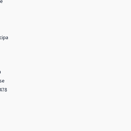
ue
cipa
a
 se
 478