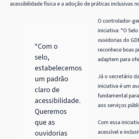
acessibilidade física e a adoção de práticas inclusivas 
O controlador-ger
iniciativa: “O Se
ouvidorias do GDF
“Com o
reconhece boas p
selo,
adaptem para ofe
estabelecemos
Já o secretário d
um padrão
iniciativa é um av
claro de
fundamental para
acessibilidade.
aos serviços públi
Queremos
que as
Com essa iniciati
ouvidorias
acessível e inclu