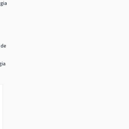
rgia
 de
gia