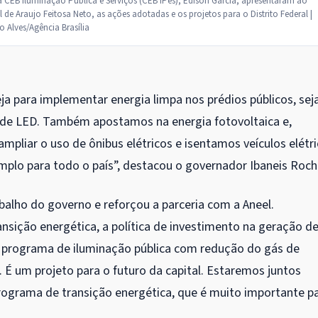
da CEB Iluminação Pública e Serviços (CEB IPes), Edison Garcia, apresentaram ao
l de Araujo Feitosa Neto, as ações adotadas e os projetos para o Distrito Federal |
 Alves/Agência Brasília
a para implementar energia limpa nos prédios públicos, sej
s de LED. Também apostamos na energia fotovoltaica e,
liar o uso de ônibus elétricos e isentamos veículos elétr
plo para todo o país”, destacou o governador Ibaneis Roch
abalho do governo e reforçou a parceria com a Aneel.
nsição energética, a política de investimento na geração d
 o programa de iluminação pública com redução do gás de
 É um projeto para o futuro da capital. Estaremos juntos
ograma de transição energética, que é muito importante p