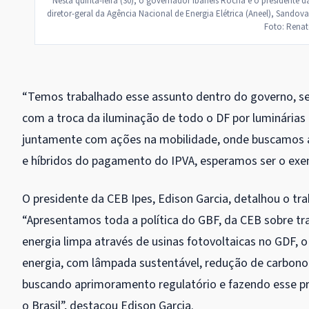
Nesta quinta-feira (30), o governador Ibaneis Rocha e o presidente 
diretor-geral da Agência Nacional de Energia Elétrica (Aneel), Sandova
Foto: Renato
“Temos trabalhado esse assunto dentro do governo, sej
com a troca da iluminação de todo o DF por luminária
juntamente com ações na mobilidade, onde buscamos amp
e híbridos do pagamento do IPVA, esperamos ser o exem
O presidente da CEB Ipes, Edison Garcia, detalhou o tr
“Apresentamos toda a política do GBF, da CEB sobre tra
energia limpa através de usinas fotovoltaicas no GDF,
energia, com lâmpada sustentável, redução de carbono.
buscando aprimoramento regulatório e fazendo esse pr
o Brasil”, destacou Edison Garcia.