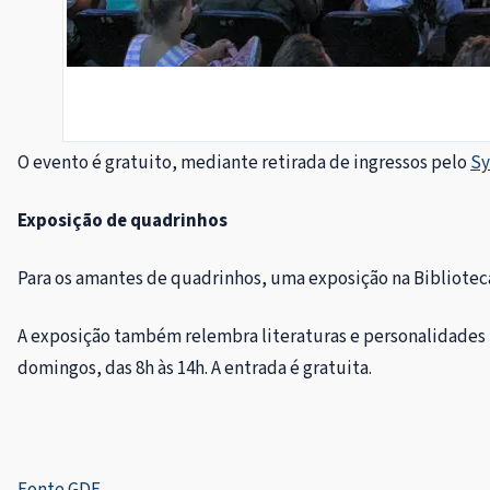
O evento é gratuito, mediante retirada de ingressos pelo
S
Exposição de quadrinhos
Para os amantes de quadrinhos, uma exposição na Biblioteca 
A exposição também relembra literaturas e personalidades br
domingos, das 8h às 14h. A entrada é gratuita.
Fonte GDF