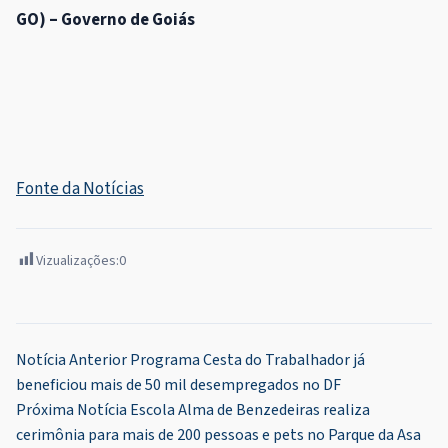
GO) – Governo de Goiás
Fonte da Notícias
Vizualizações:
0
Navegação
Notícia Anterior
Programa Cesta do Trabalhador já
beneficiou mais de 50 mil desempregados no DF
de
Próxima Notícia
Escola Alma de Benzedeiras realiza
Post
cerimônia para mais de 200 pessoas e pets no Parque da Asa